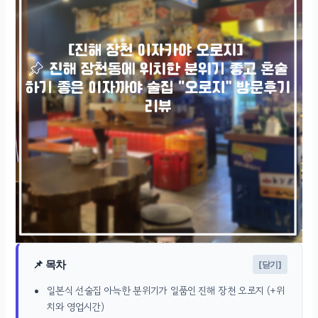
📌 목차
[닫기]
일본식 선술집 아늑한 분위기가 일품인 진해 장천 오로지 (+위
치와 영업시간)