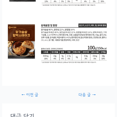
글
←
이전 글
다음 글
→
내비게이션
댓글 달기