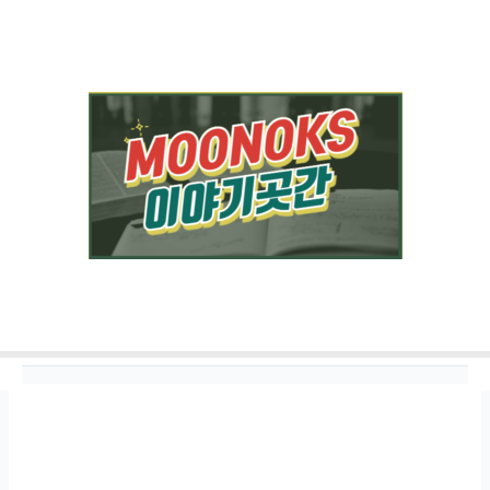
콘텐츠로
건너뛰기
리몬체 리몬첼로 리큐르 솔직 후기 (+리몬체 도수, 가격, 후기)