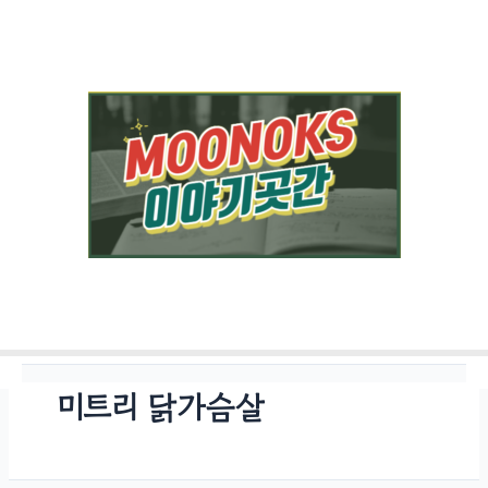
콘텐츠로
건너뛰기
미트리 닭가슴살