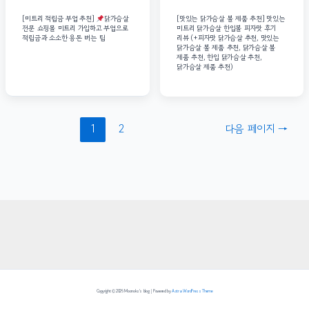
[미트리 적립금 부업 추천]
닭가슴살
[맛있는 닭가슴살 볼 제품 추천] 맛있는
전문 쇼핑몰 미트리 가입하고 부업으로
미트리 닭가슴살 한입볼 피자맛 후기
적립금과 소소한 용돈 버는 팁
리뷰 (+피자맛 닭가슴살 추천, 맛있는
닭가슴살 볼 제품 추천, 닭가슴살 볼
제품 추천, 한입 닭가슴살 추천,
닭가슴살 제품 추천)
글
1
2
다음 페이지
→
내비게이션
Copyright © 2026 Moonoks's blog | Powered by
Astra WordPress Theme